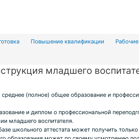
готовка
Повышение квалификации
Рабочие
струкция младшего воспитат
среднее (полное) общее образование и професси
азование и диплом о профессиональной переподг
сии младшего воспитателя.
 базе школьного аттестата может получить тольк
ного образования может по своему усмотрению по