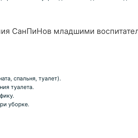
ия СанПиНов младшими воспитате
та, спальня, туалет).
ния туалета.
фику.
ри уборке.