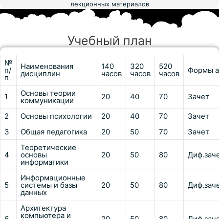
лекционных материалов
Учебный план
№
Наименования
140
320
520
п/
Формы а
дисциплин
часов
часов
часов
п
Основы теории
1
20
40
70
Зачет
коммуникации
2
Основы психологии
20
40
70
Зачет
3
Общая педагогика
20
50
70
Зачет
Теоретические
4
основы
20
50
80
Диф.зач
информатики
Информационные
5
системы и базы
20
50
80
Диф.зач
данных
Архитектура
компьютера и
6
20
50
80
Диф.зач