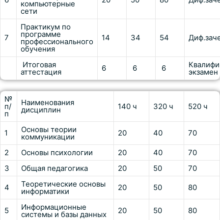
компьютерные
сети
Практикум по
программе
7
14
34
54
Диф.зач
профессионального
обучения
Итоговая
Квалифи
6
6
6
аттестация
экзамен
№
Наименования
п/
140 ч
320 ч
520 ч
дисциплин
п
Основы теории
1
20
40
70
коммуникации
2
Основы психологии
20
40
70
3
Общая педагогика
20
50
70
Теоретические основы
4
20
50
80
информатики
Информационные
5
20
50
80
системы и базы данных