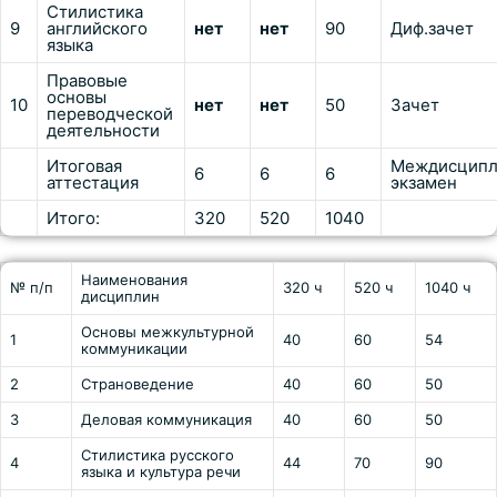
Стилистика
9
английского
нет
нет
90
Диф.зачет
языка
Правовые
основы
10
нет
нет
50
Зачет
переводческой
деятельности
Итоговая
Междисципл
6
6
6
аттестация
экзамен
Итого:
320
520
1040
Наименования
№ п/п
320 ч
520 ч
1040 ч
дисциплин
Основы межкультурной
1
40
60
54
коммуникации
2
Страноведение
40
60
50
3
Деловая коммуникация
40
60
50
Стилистика русского
4
44
70
90
языка и культура речи