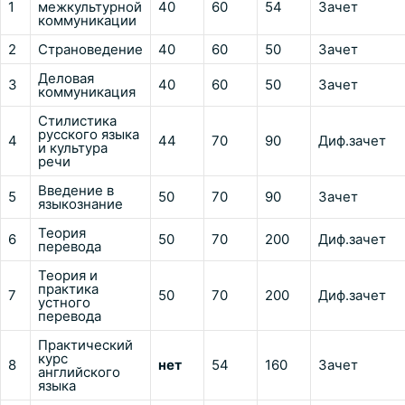
1
межкультурной
40
60
54
Зачет
коммуникации
2
Страноведение
40
60
50
Зачет
Деловая
3
40
60
50
Зачет
коммуникация
Стилистика
русского языка
4
44
70
90
Диф.зачет
и культура
речи
Введение в
5
50
70
90
Зачет
языкознание
Теория
6
50
70
200
Диф.зачет
перевода
Теория и
практика
7
50
70
200
Диф.зачет
устного
перевода
Практический
курс
8
нет
54
160
Зачет
английского
языка