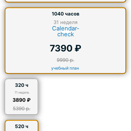
1040 часов
31
неделя
Calendar-
check
7390 ₽
9990 р.
учебный план
320 ч
11 недель
3890 ₽
5390 р.
520 ч