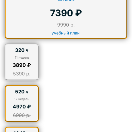
7390 ₽
9990 р.
учебный план
320 ч
11 недель
3890 ₽
5390 р.
520 ч
17
недель
4970 ₽
6990 р.