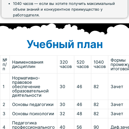
1040 часов — если вы хотите получить максимальный
объем знаний и конкурентное преимущество у
работодателя.
Учебный план
№
Формы
Наименования
320
520
1040
п/
промежу
дисциплин
часов
часов
часов
п
итогово
Нормативно-
правовое
1
обеспечение
30
46
82
Зачет
образовательной
деятельности
2
Основы педагогики
30
46
82
Зачет
3
Основы психологии
32
48
82
Зачет
Педагогика
4
профессионального
40
56
90
Диф.зач