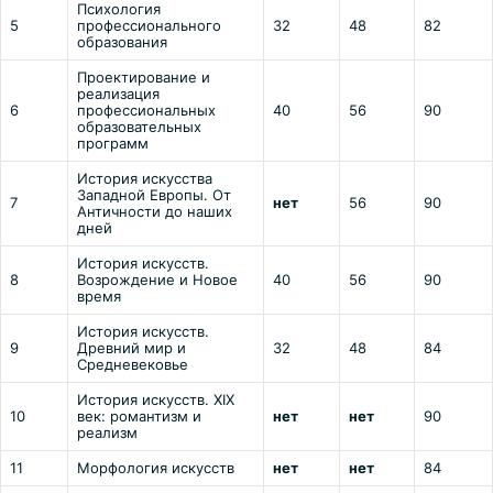
Психология
5
профессионального
32
48
82
образования
Проектирование и
реализация
6
профессиональных
40
56
90
образовательных
программ
История искусства
Западной Европы. От
7
нет
56
90
Античности до наших
дней
История искусств.
8
Возрождение и Новое
40
56
90
время
История искусств.
9
Древний мир и
32
48
84
Средневековье
История искусств. XIX
10
век: романтизм и
нет
нет
90
реализм
11
Морфология искусств
нет
нет
84