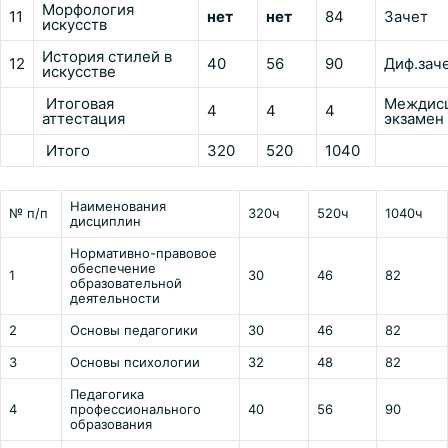
Морфология
11
нет
нет
84
Зачет
искусств
История стилей в
12
40
56
90
Диф.зач
искусстве
Итоговая
Междис
4
4
4
аттестация
экзамен
Итого
320
520
1040
Наименования
№ п/п
320ч
520ч
1040ч
дисциплин
Нормативно-правовое
обеспечение
1
30
46
82
образовательной
деятельности
2
Основы педагогики
30
46
82
3
Основы психологии
32
48
82
Педагогика
4
профессионального
40
56
90
образования