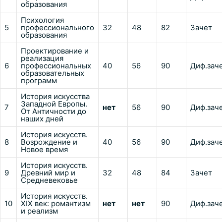
образования
Психология
5
профессионального
32
48
82
Зачет
образования
Проектирование и
реализация
6
профессиональных
40
56
90
Диф.зач
образовательных
программ
История искусства
Западной Европы.
7
нет
56
90
Диф.зач
От Античности до
наших дней
История искусств.
8
Возрождение и
40
56
90
Диф.зач
Новое время
История искусств.
9
Древний мир и
32
48
84
Зачет
Средневековье
История искусств.
10
XIX век: романтизм
нет
нет
90
Диф.зач
и реализм