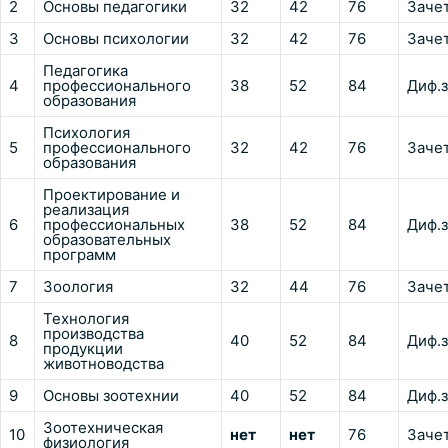
2
Основы педагогики
32
42
76
Заче
3
Основы психологии
32
42
76
Заче
Педагогика
4
профессионального
38
52
84
Диф.
образования
Психология
5
профессионального
32
42
76
Заче
образования
Проектирование и
реализация
6
профессиональных
38
52
84
Диф.
образовательных
программ
7
Зоология
32
44
76
Заче
Технология
производства
8
40
52
84
Диф.
продукции
животноводства
9
Основы зоотехнии
40
52
84
Диф.
Зоотехническая
10
нет
нет
76
Заче
физиология