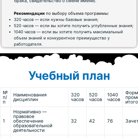
брака, свидетельство о смене имени).
Рекомендации
по выбору объема программы:
320 часов — если нужны базовые знания;
520 часов — если вы хотите получить углубленные знания;
1040 часов — если вы хотите получить максимальный
объем знаний и конкурентное преимущество у
работодателя.
Учебный план
№
Фор
Наименования
320
520
1040
п/
пром
дисциплин
часов
часов
часов
п
итого
Нормативно —
правовое
1
обеспечение
32
42
76
Заче
образовательной
деятельности