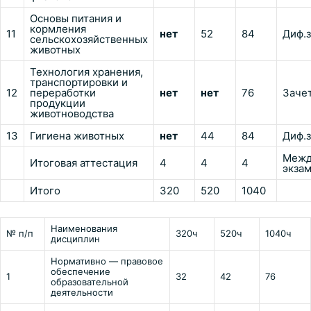
Основы питания и
кормления
11
нет
52
84
Диф.
сельскохозяйственных
животных
Технология хранения,
транспортировки и
12
переработки
нет
нет
76
Заче
продукции
животноводства
13
Гигиена животных
нет
44
84
Диф.
Межд
Итоговая аттестация
4
4
4
экза
Итого
320
520
1040
Наименования
№ п/п
320ч
520ч
1040ч
дисциплин
Нормативно — правовое
обеспечение
1
32
42
76
образовательной
деятельности