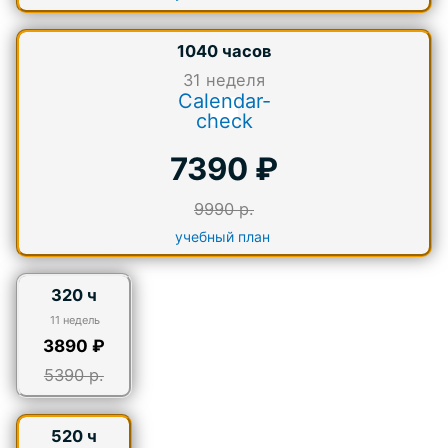
1040 часов
31
неделя
Calendar-
check
7390 ₽
9990 р.
учебный план
320 ч
11 недель
3890 ₽
5390 р.
520 ч