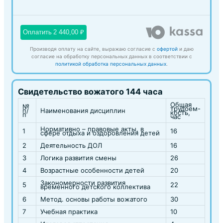
Оплатить
2 440,00 ₽
Производя оплату на сайте, выражаю согласие с
офертой
и даю
согласие на обработку персональных данных в соответствии с
политикой обработка персональных данных
.
Свидетельство вожатого 144 часа
Общая
№
трудоем-
п/
Наименования дисциплин
кость,
п
час
Нормативно – правовые акты, в
1
16
сфере отдыха и оздоровления детей
2
Деятельность ДОЛ
16
3
Логика развития смены
26
4
Возрастные особенности детей
20
Закономерности развития
5
22
временного детского коллектива
6
Метод. основы работы вожатого
30
7
Учебная практика
10