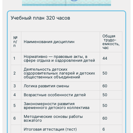
Учебный план 320 часов
Общая
№
трудо-
п/
Наименования дисциплин
емкость,
п
час
Нормативно — правовые акты, в
1
44
сфере отдыха и оздоровления детей
Деятельность детских
2
оздоровительных лагерей и детских
50
общественных объединений
3
Логика развития смены
60
4
Возрастные особенности детей
50
Закономерности развития
5
50
временного детского коллектива
Методические основы работы
6
60
вожатого
Итоговая аттестация (тест)
6