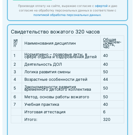
Производя оплату на сайте, выражаю согласие с
офертой
и даю
согласие на обработку персональных данных в соответствии с
политикой обработка персональных данных
.
Свидетельство вожатого 320 часов
Общая
№
трудоем-
п/
Наименования дисциплин
кость,
п
час
Нормативно – правовые акты, в
1
40
сфере отдыха и оздоровления детей
2
Деятельность ДОЛ
40
3
Логика развития смены
50
4
Возрастные особенности детей
44
Закономерности развития
5
50
временного детского коллектива
6
Метод. основы работы вожатого
50
7
Учебная практика
40
Итоговая аттестация
6
Итого:
320