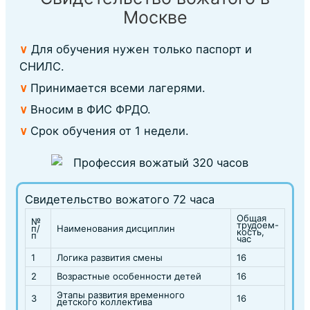
Москве
∨
Для обучения нужен только паспорт и
СНИЛС.
∨
Принимается всеми лагерями.
∨
Вносим в ФИС ФРДО.
∨
Срок обучения от 1 недели.
Свидетельство вожатого 72 часа
Общая
№
трудоем-
п/
Наименования дисциплин
кость,
п
час
1
Логика развития смены
16
2
Возрастные особенности детей
16
Этапы развития временного
3
16
детского коллектива