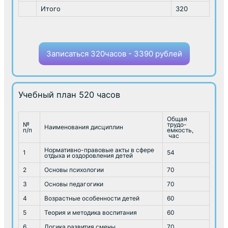
Итого
320
Записаться 320часов - 3390 рублей
Учебный план 520 часов
Общая
№
трудо-
Наименования дисциплин
п/п
емкость,
час
Нормативно-правовые акты в сфере
1
54
отдыха и оздоровления детей
2
Основы психологии
70
3
Основы педагогики
70
4
Возрастные особенности детей
60
5
Теория и методика воспитания
60
6
Логика развития смены
70