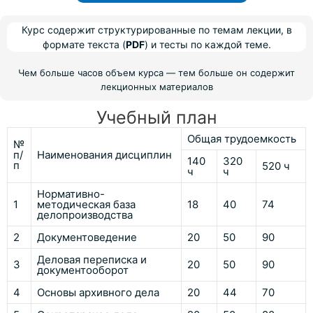
Курс содержит структурированные по темам лекции, в
формате текста (
PDF
) и тесты по каждой теме.
Чем больше часов объем курса — тем больше он содержит
лекционных материалов
Учебный план
Общая трудоемкость
№
п/
Наименования дисциплин
140
320
п
520 ч
ч
ч
Нормативно-
1
методическая база
18
40
74
делопроизводства
2
Документоведение
20
50
90
Деловая переписка и
3
20
50
90
документооборот
4
Основы архивного дела
20
44
70