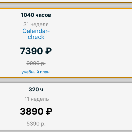
1040 часов
31
неделя
Calendar-
check
7390 ₽
9990 р.
учебный план
320 ч
11 недель
3890 ₽
5390 р.