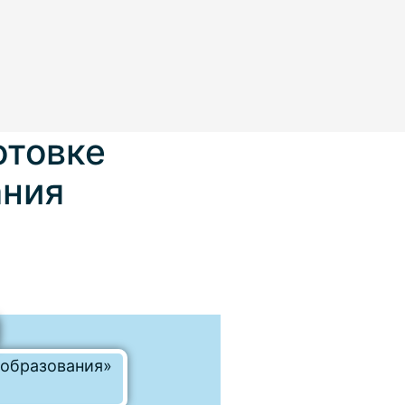
отовке
ания