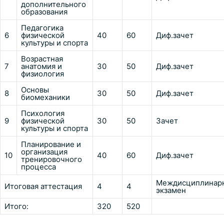
дополнительного
образования
Педагогика
6
физической
40
60
Диф.зачет
культуры и спорта
Возрастная
7
анатомия и
30
50
Диф.зачет
физиология
Основы
8
30
50
Диф.зачет
биомеханики
Психология
9
физической
30
50
Зачет
культуры и спорта
Планирование и
организация
10
40
60
Диф.зачет
тренировочного
процесса
Междисциплинар
Итоговая аттестация
4
4
экзамен
Итого:
320
520