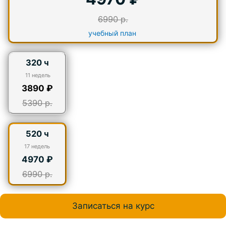
6990 р.
учебный план
320 ч
11 недель
3890 ₽
5390 р.
520 ч
17
недель
4970 ₽
6990 р.
Записаться на курс