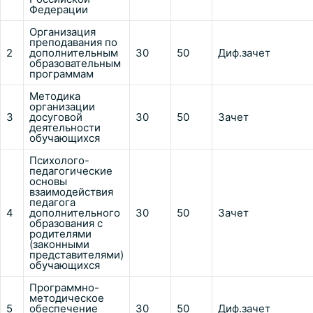
Федерации
Организация
преподавания по
2
дополнительным
30
50
Диф.зачет
образовательным
программам
Методика
организации
3
досуговой
30
50
Зачет
деятельности
обучающихся
Психолого-
педагогические
основы
взаимодействия
педагога
4
дополнительного
30
50
Зачет
образования с
родителями
(законными
представителями)
обучающихся
Программно-
методическое
5
обеспечение
30
50
Диф.зачет