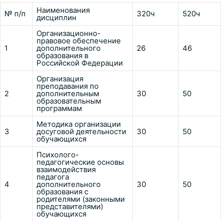
Наименования
№ п/п
320ч
520ч
дисциплин
Организационно-
правовое обеспечение
1
дополнительного
26
46
образования в
Российской Федерации
Организация
преподавания по
2
дополнительным
30
50
образовательным
программам
Методика организации
3
досуговой деятельности
30
50
обучающихся
Психолого-
педагогические основы
взаимодействия
педагога
4
дополнительного
30
50
образования с
родителями (законными
представителями)
обучающихся