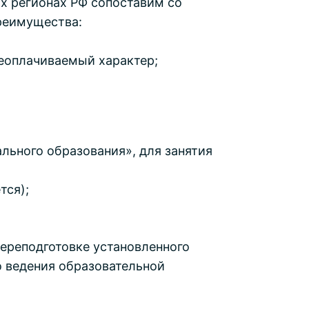
х регионах РФ сопоставим со
реимущества:
неоплачиваемый характер;
льного образования», для занятия
тся);
ереподготовке установленного
о ведения образовательной