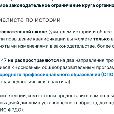
мое законодательное ограничение круга органи
иалиста по истории
азовательной школе
(учителем истории и общест
или повышение квалификации вы можете
только
в
принятыми изменениями в законодательстве, более
и 47
не распространяются
на два направления пр
ящиеся к «основным общеобразовательным програ
 среднего профессионального образования (СПО
тная педагогическая практика).
омпетенции, и мы готовы предоставить вам полн
выдачей диплома установленного образца, дающе
ФИС ФРДО).