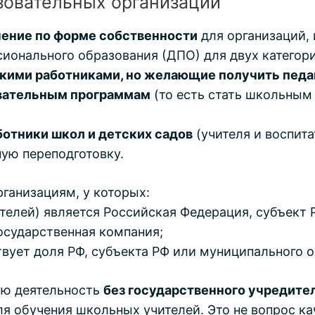
азовательных организаций
чение по форме собственности
для организаций,
ионального образования (ДПО) для двух категори
скими работниками, но желающие получить пед
вательным программам
(то есть стать школьным
отники школ и детских садов
(учителя и воспит
ую переподготовку.
ганизациям, у которых:
телей) является Российская Федерация, субъект 
осударственная компания;
твует доля РФ, субъекта РФ или муниципального 
ую деятельность
без государственного учредите
я обучения школьных учителей. Это не вопрос ка