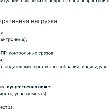
итуаций, связанных с подростковой возрастной п
ративная нагрузка
и:
ектронные);
ВПР, контрольных срезов;
и;
с родителями (протоколы собраний, индивидуал
зка
существенно ниже
:
ость, успеваемость);
естра.