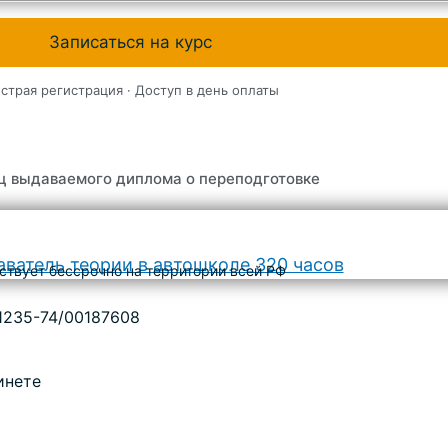
Записаться на курс
страя регистрация · Доступ в день оплаты
ц выдаваемого диплома о переподготовке
ствует бессрочно на территории всей РФ
1235-74/00187608
инете