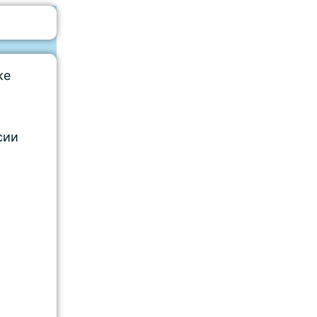
ке
сии