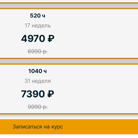
520 ч
17
недель
4970 ₽
6990 р.
1040 ч
31
неделя
7390 ₽
9990 р.
Записаться на курс