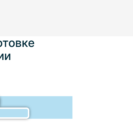
отовке
ии