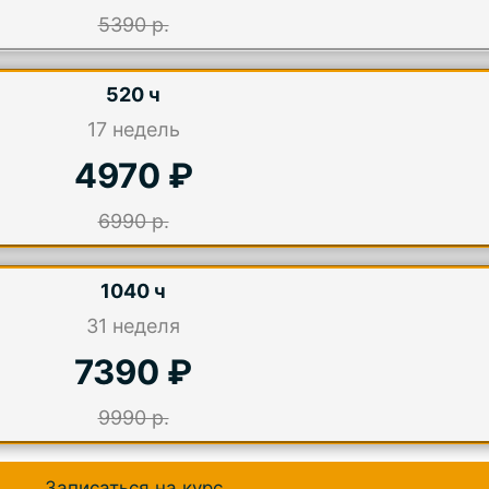
5390 р.
520 ч
17
недель
4970 ₽
6990 р.
1040 ч
31
неделя
7390 ₽
9990 р.
Записаться на курс