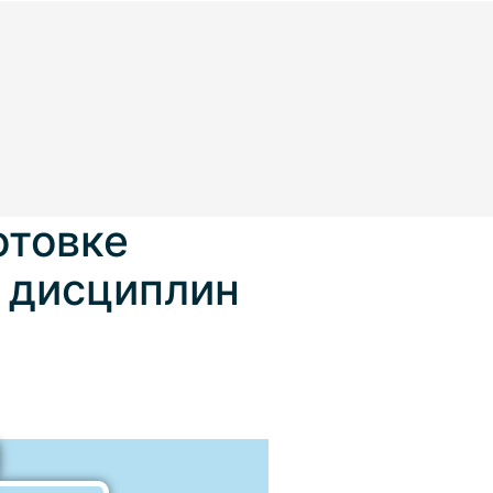
отовке
х дисциплин