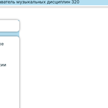
ке
сии