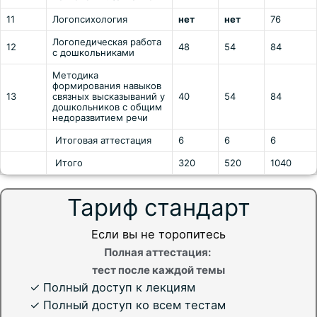
11
Логопсихология
нет
нет
76
Логопедическая работа
12
48
54
84
с дошкольниками
Методика
формирования навыков
13
связных высказываний у
40
54
84
дошкольников с общим
недоразвитием речи
Итоговая аттестация
6
6
6
Итого
320
520
1040
Тариф стандарт
Если вы не торопитесь
Полная аттестация:
тест после каждой темы
✓ Полный доступ к лекциям
✓ Полный доступ ко всем тестам