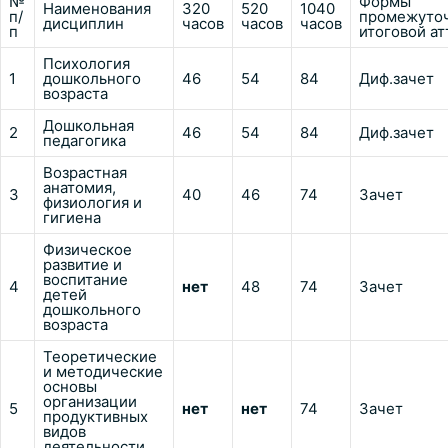
№
Формы
Наименования
320
520
1040
п/
промежуточ
дисциплин
часов
часов
часов
п
итоговой а
Психология
1
дошкольного
46
54
84
Диф.зачет
возраста
Дошкольная
2
46
54
84
Диф.зачет
педагогика
Возрастная
анатомия,
3
40
46
74
Зачет
физиология и
гигиена
Физическое
развитие и
воспитание
4
нет
48
74
Зачет
детей
дошкольного
возраста
Теоретические
и методические
основы
организации
5
нет
нет
74
Зачет
продуктивных
видов
деятельности