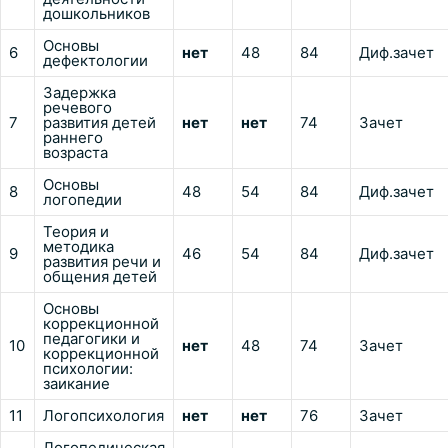
дошкольников
Основы
6
нет
48
84
Диф.зачет
дефектологии
Задержка
речевого
7
развития детей
нет
нет
74
Зачет
раннего
возраста
Основы
8
48
54
84
Диф.зачет
логопедии
Теория и
методика
9
46
54
84
Диф.зачет
развития речи и
общения детей
Основы
коррекционной
педагогики и
10
нет
48
74
Зачет
коррекционной
психологии:
заикание
11
Логопсихология
нет
нет
76
Зачет
Логопедическая