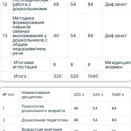
12
работа с
48
54
84
Диф.зачет
дошкольниками
Методика
формирования
навыков
связных
13
высказываний у
40
54
84
Диф.зачет
дошкольников с
общим
недоразвитием
речи
Итоговая
Междисцип
6
6
6
аттестация
экзамен
Итого
320
520
1040
Наименования
№ п/п
320 ч
520 ч
1040 ч
дисциплин
Психология
1
46
54
84
дошкольного возраста
2
Дошкольная педагогика
46
54
84
Возрастная анатомия,