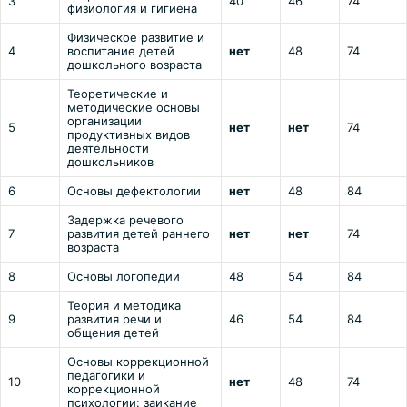
3
40
46
74
физиология и гигиена
Физическое развитие и
4
воспитание детей
нет
48
74
дошкольного возраста
Теоретические и
методические основы
организации
5
нет
нет
74
продуктивных видов
деятельности
дошкольников
6
Основы дефектологии
нет
48
84
Задержка речевого
7
развития детей раннего
нет
нет
74
возраста
8
Основы логопедии
48
54
84
Теория и методика
9
развития речи и
46
54
84
общения детей
Основы коррекционной
педагогики и
10
нет
48
74
коррекционной
психологии: заикание