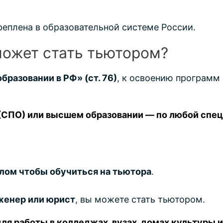
реплена в образовательной системе России.
может стать тьютором?
разовании в РФ» (ст. 76)
, к освоению программ
СПО) или высшем образовании — по любой спец
лом чтобы обучиться на тьютора
.
нженер или юрист
, вы можете стать тьютором.
для работы в колледжах, вузах, домах культуры 