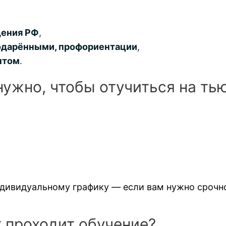
ения РФ
,
 одарёнными, профориентации
,
ытом
.
нужно, чтобы отучиться на ть
дивидуальному графику — если вам нужно срочн
 проходит обучение?