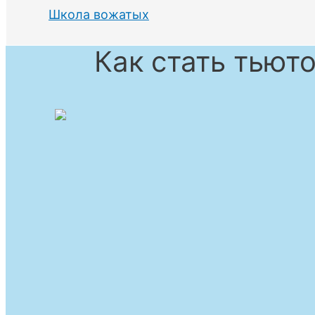
Школа вожатых
Как стать тьют