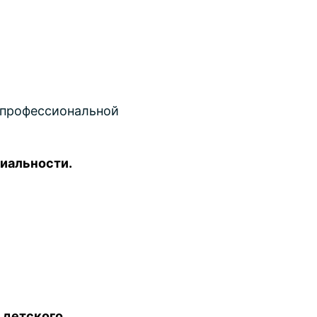
 профессиональной
иальности.
и детского