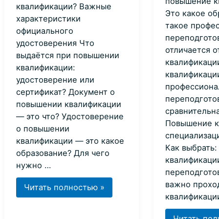
повышение к
квалификации? Важные
Это какое об
характеристики
такое профе
официального
переподгото
удостоверения Что
отличается 
выдаётся при повышении
квалификаци
квалификации:
квалификаци
удостоверение или
профессиона
сертификат? Документ о
переподгото
повышении квалификации
сравнительн
— это что? Удостоверение
Повышение к
о повышении
специализаци
квалификации — это какое
Как выбрать
образование? Для чего
квалификаци
нужно …
переподгото
важно прохо
Удостоверение
Читать полностью »
квалификаци
о
повышении
Повышени
Читать пол