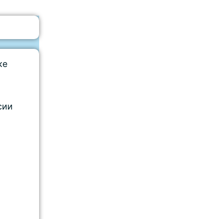
ке
сии