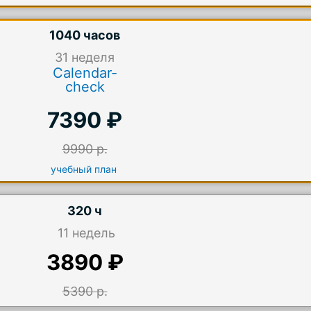
1040 часов
31
неделя
Calendar-
check
7390 ₽
9990 р.
учебный план
320 ч
11 недель
3890 ₽
5390 р.