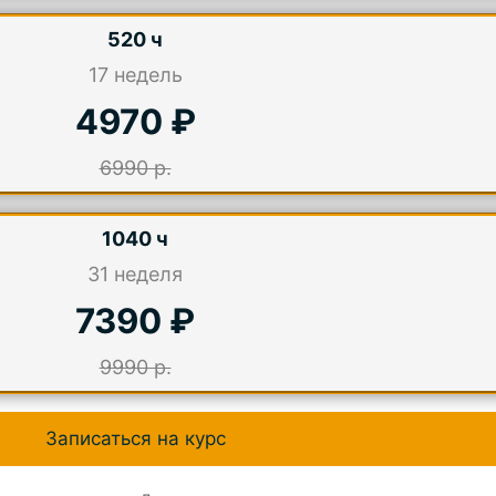
520 ч
17
недель
4970 ₽
6990 р.
1040 ч
31
неделя
7390 ₽
9990 р.
Записаться на курс