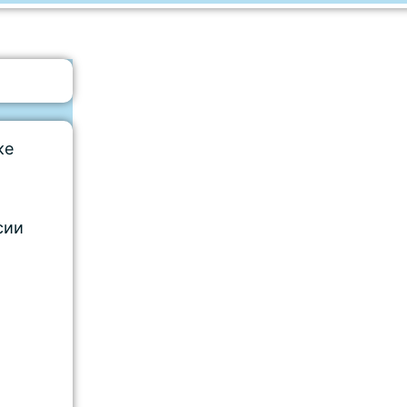
ке
сии