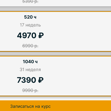
5390 р.
520 ч
17
недель
4970 ₽
6990 р.
1040 ч
31
неделя
7390 ₽
9990 р.
Записаться на курс