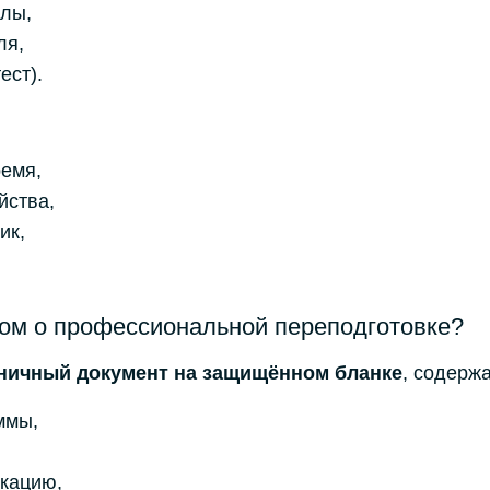
алы,
ля,
ест).
ремя,
йства,
ик,
.
ом о профессиональной переподготовке?
ничный документ на защищённом бланке
, содерж
ммы,
кацию,