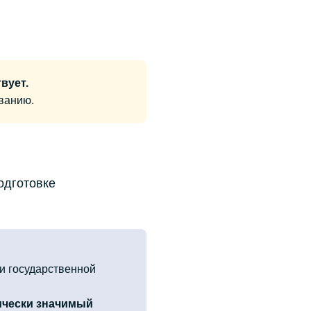
вует.
ванию.
одготовке
и государственной
чески значимый