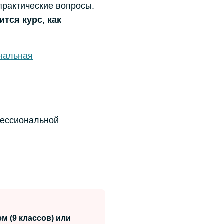
практические вопросы.
ится курс
,
как
ональная
фессиональной
м (9 классов) или