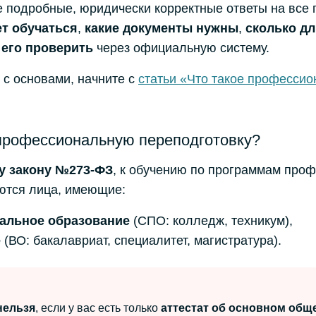
е подробные, юридически корректные ответы на все 
ет обучаться
,
какие документы нужны
,
сколько дл
 его проверить
через официальную систему.
 с основами, начните с
статьи «Что такое професси
 профессиональную переподготовку?
у закону №273-ФЗ
, к обучению по программам про
ются лица, имеющие:
альное образование
(СПО: колледж, техникум),
е
(ВО: бакалавриат, специалитет, магистратура).
нельзя
, если у вас есть только
аттестат об основном обще