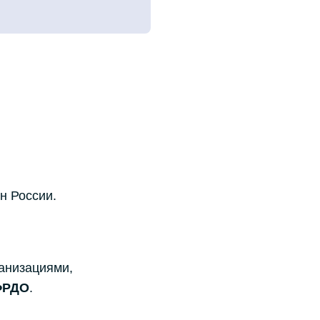
н России.
анизациями,
ФРДО
.