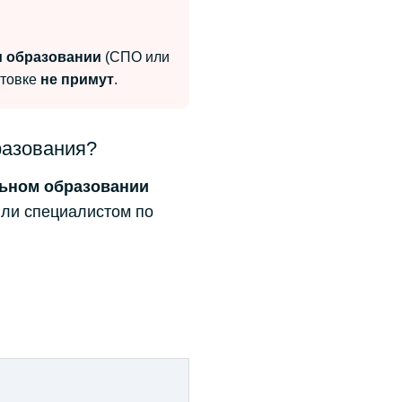
м образовании
(СПО или
отовке
не примут
.
разования?
ьном образовании
или специалистом по