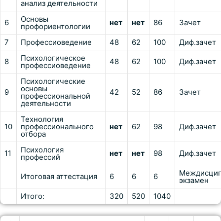
анализ деятельности
Основы
6
нет
нет
86
Зачет
профориентологии
7
Профессиоведение
48
62
100
Диф.зачет
Психологическое
8
48
62
100
Диф.зачет
профессиоведение
Психологические
основы
9
42
52
86
Зачет
профессиональной
деятельности
Технология
10
профессионального
нет
62
98
Диф.зачет
отбора
Психология
11
нет
нет
98
Диф.зачет
профессий
Междисци
Итоговая аттестация
6
6
6
экзамен
Итого:
320
520
1040