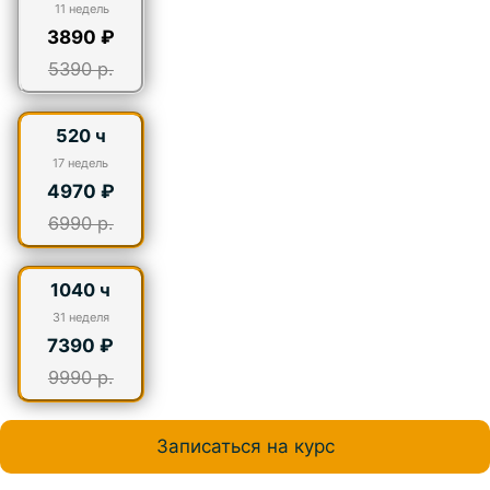
11 недель
3890 ₽
5390 р.
520 ч
17
недель
4970 ₽
6990 р.
1040 ч
31
неделя
7390 ₽
9990 р.
Записаться на курс