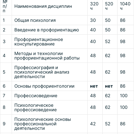
№
320
520
1040
п/
Наименования дисциплин
ч
ч
ч
п
1
Общая психология
30
50
86
2
Введение в профориентацию
40
50
86
Профориентационное
3
40
52
98
консультирование
Методы и технологии
4
48
62
98
профориентационной работы
Профессиография и
5
психологический анализ
48
62
98
деятельности
6
Основы профориентологии
нет
нет
86
7
Профессиоведение
48
62
100
Психологическое
8
48
62
100
профессиоведение
Психологические основы
9
профессиональной
42
52
86
деятельности