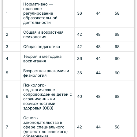
Нормативно —
правовое
1
регулирование
36
44
58
образовательной
деятельности
Общая и возрастная
2
42
48
68
психология
3
Общая педагогика
42
48
68
Теория и методика
4
36
44
60
воспитания
Возрастная анатомия и
5
36
44
60
физиология
Психолого-
педагогическое
сопровождение детей с
6
40
48
68
ограниченными
возможностями
здоровья (ОВЗ)
Основы
законодательства в
7
сфере специального
42
44
58
(дефектологического)
образования