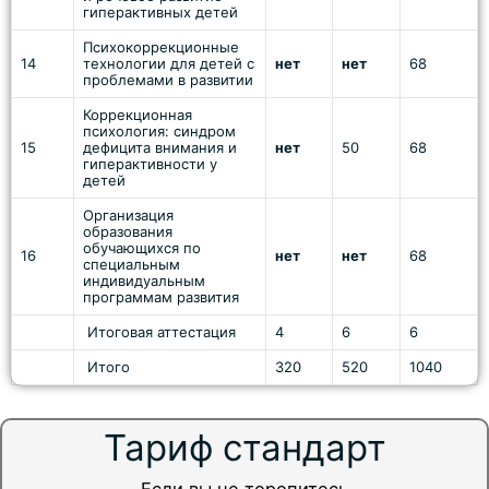
гиперактивных детей
Психокоррекционные
14
технологии для детей с
нет
нет
68
проблемами в развитии
Коррекционная
психология: синдром
15
дефицита внимания и
нет
50
68
гиперактивности у
детей
Организация
образования
обучающихся по
16
нет
нет
68
специальным
индивидуальным
программам развития
Итоговая аттестация
4
6
6
Итого
320
520
1040
Тариф стандарт
Если вы не торопитесь