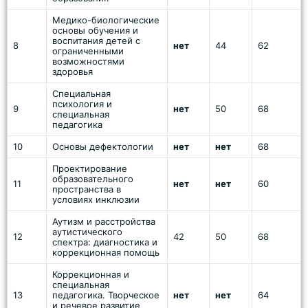
Медико-биологические
основы обучения и
воспитания детей с
8
нет
44
62
ограниченными
возможностями
здоровья
Специальная
психология и
9
нет
50
68
специальная
педагогика
10
Основы дефектологии
нет
нет
68
Проектирование
образовательного
11
нет
нет
60
пространства в
условиях инклюзии
Аутизм и расстройства
аутистического
12
42
50
68
спектра: диагностика и
коррекционная помощь
Коррекционная и
специальная
13
педагогика. Творческое
нет
нет
64
и речевое развитие