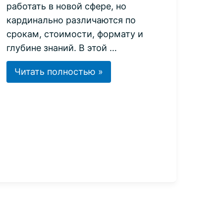
работать в новой сфере, но
кардинально различаются по
срокам, стоимости, формату и
глубине знаний. В этой …
Профессиональная
Читать полностью »
переподготовка
или
второе
высшее