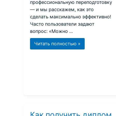
профессиональную переподготовку
— и мы расскажем, как это
сделать максимально эффективно!
Часто пользователи задают
вопрос: «Можно …
Профессиональная
Читать полностью »
переподготовка
на
базе
СПО:
как
пройти,
сколько
стоит?
Как получить диплом