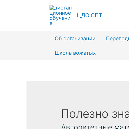
Перейти
к
ЦДО СПТ
содержимому
Об организации
Перепод
Школа вожатых
Полезно зна
Авторитетные мате